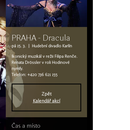
PRAHA - Dracula
pá 15. 3.
  |  
Hudební divadlo Karlín
Ikonický muzikál v režii Filipa Renče.
Renata Drössler v roli Hodinové
nymfy.
Telefon: +420 736 621 155
Zpět
Kalendář akcí
Čas a místo