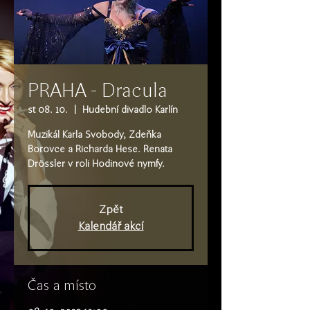
PRAHA - Dracula
st 08. 10.
  |  
Hudební divadlo Karlín
Muzikál Karla Svobody, Zdeňka
Borovce a Richarda Hese. Renata
Drössler v roli Hodinové nymfy.
Zpět
Kalendář akcí
Čas a místo