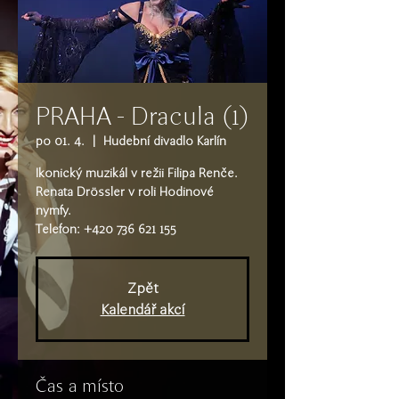
PRAHA - Dracula (1)
po 01. 4.
  |  
Hudební divadlo Karlín
Ikonický muzikál v režii Filipa Renče.
Renata Drössler v roli Hodinové
nymfy.
Telefon: +420 736 621 155
Zpět
Kalendář akcí
Čas a místo