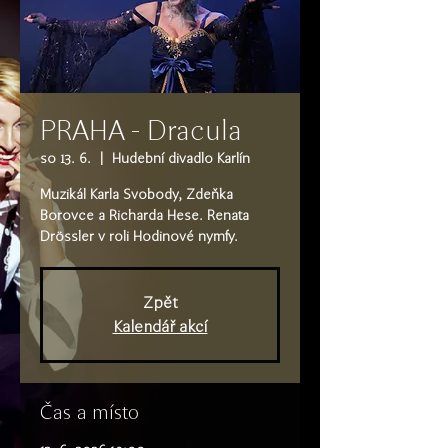
PRAHA - Dracula
so 13. 6.
  |  
Hudební divadlo Karlín
Muzikál Karla Svobody, Zdeňka
Borovce a Richarda Hese. Renata
Drössler v roli Hodinové nymfy.
Zpět
Kalendář akcí
Čas a místo