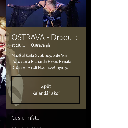
OSTRAVA - Dracula
st 28. 1.
  |  
Ostrava-jih
Muzikál Karla Svobody, Zdeňka
Borovce a Richarda Hese. Renata
Drössler v roli Hodinové nymfy.
Zpět
Kalendář akcí
Čas a místo