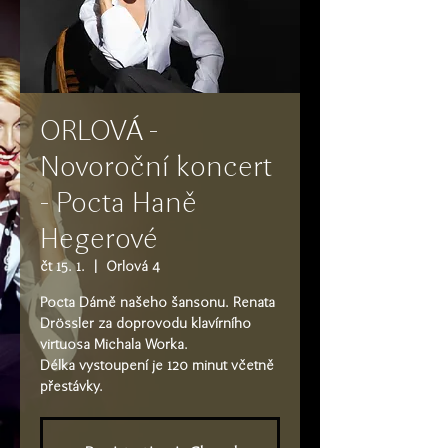
ORLOVÁ -
Novoroční koncert
- Pocta Haně
Hegerové
čt 15. 1.
  |  
Orlová 4
Pocta Dámě našeho šansonu. Renata
Drössler za doprovodu klavírního
virtuosa Michala Worka.
​Délka vystoupení je 120 minut včetně
přestávky.