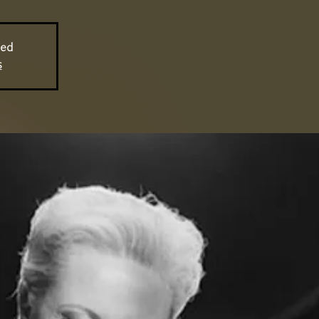
sed
s