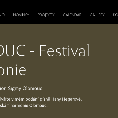
BIO
NOVINKY
PROJEKTY
CALENDAR
GALLERY
KO
C - Festival
onie
dion Sigmy Olomouc
uslyšíte v mém podání písně Hany Hegerové,
ká filharmonie Olomouc.