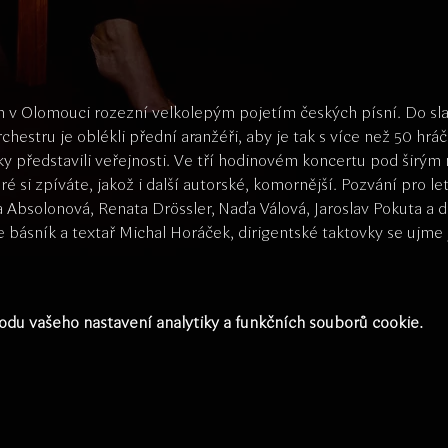
on v Olomouci rozezní velkolepým pojetím českých písní. Do sl
estru je oblékli přední aranžéři, aby je tak s více než 50 hráč
 představili veřejnosti. Ve tří hodinovém koncertu pod širým
é si zpíváte, jakož i další autorské, komornější. Pozvání pro let
Absolonová, Renata Drössler, Naďa Válová, Jaroslav Pokuta a da
básník a textař Michal Horáček, dirigentské taktovky se ujme
du vašeho nastavení analytiky a funkčních souborů cookie.