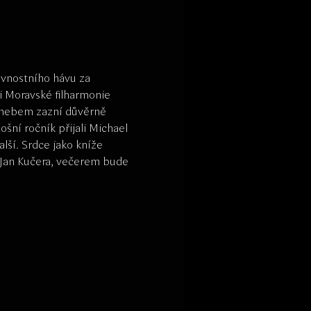
avnostního hávu za 
i Moravské filharmonie 
 nebem zazní důvěrně 
ošní ročník přijali Michael 
lší. Srdce jako kníže 
 Jan Kučera, večerem bude 