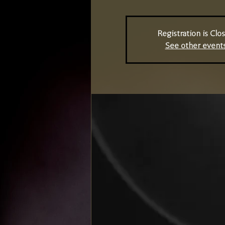
Registration is Clo
See other event