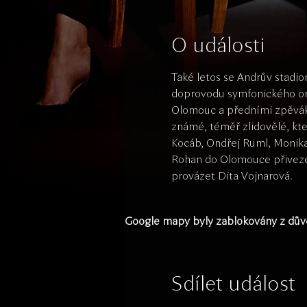
O události
Také letos se Andrův stadi
doprovodu symfonického orch
Olomouc a předními zpěváky
známé, téměř zlidovělé, kter
Kocáb, Ondřej Ruml, Monika 
Rohan do Olomouce přiveze 
provázet Dita Vojnarová.
Google mapy byly zablokovány z důvo
Sdílet událost