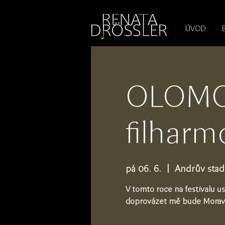
1545255709377793
ÚVOD
OLOMOU
filharm
pá 06. 6.
  |  
Andrův sta
V tomto roce na festivalu 
doprovázet mě bude Moravs