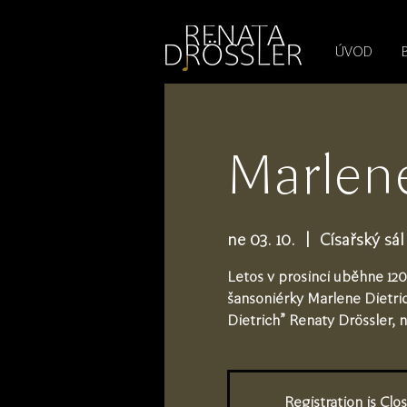
1545255709377793
ÚVOD
Marlene
ne 03. 10.
  |  
Císařský sá
Letos v prosinci uběhne 120
šansoniérky Marlene Dietri
Dietrich" Renaty Drössler, 
Registration is Clo