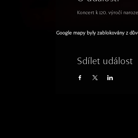
Koncert k 120. výročí naroz
Google mapy byly zablokovány z důvo
Sdílet událost