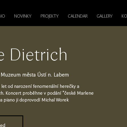
BIO
NOVINKY
PROJEKTY
CALENDAR
GALLERY
KO
 Dietrich
l Muzeum města Ústí n. Labem
 let od narození fenomenální herečky a
ch. Koncert proběhne v podání "české Marlene
na piano ji doprovodí Michal Worek
sed