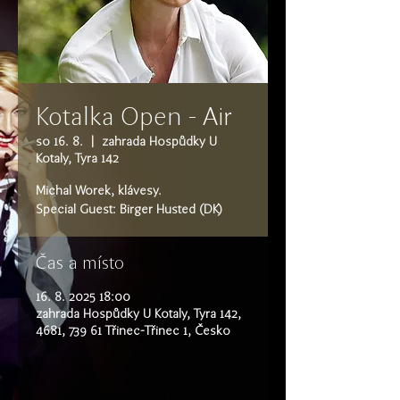
Kotalka Open - Air
so 16. 8.
  |  
zahrada Hospůdky U
Kotaly, Tyra 142
Michal Worek, klávesy.
Special Guest: Birger Husted (DK)
Čas a místo
16. 8. 2025 18:00
zahrada Hospůdky U Kotaly, Tyra 142,
4681, 739 61 Třinec-Třinec 1, Česko