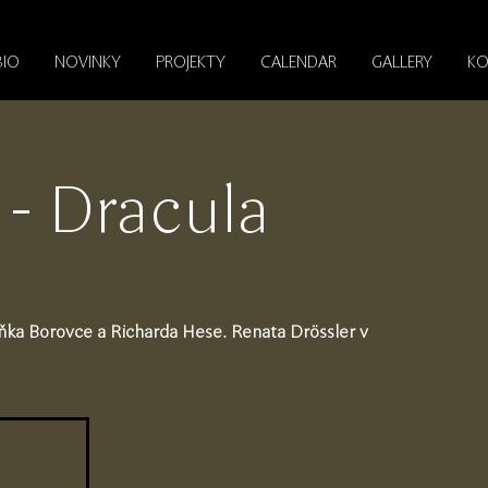
BIO
NOVINKY
PROJEKTY
CALENDAR
GALLERY
KO
- Dracula
ňka Borovce a Richarda Hese. Renata Drössler v