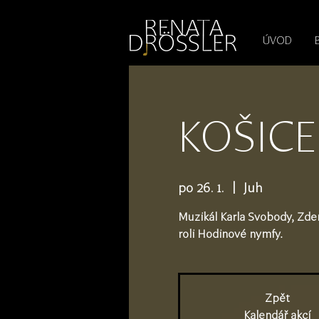
1545255709377793
ÚVOD
KOŠICE 
po 26. 1.
  |  
Juh
Muzikál Karla Svobody, Zde
roli Hodinové nymfy.
Zpět
Kalendář akcí