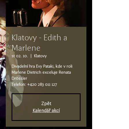
Klatovy - Edith a
Marlene
st 02. 10.
  |  
Klatovy
Divadelní hra Evy Pataki, kde v roli
Marlene Dietrich exceluje Renata
Drössler
Telefon: +420 283 011 127
Zpět
Kalendář akcí