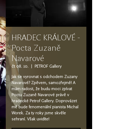
HRADEC KRÁLOVÉ -
Pocta Zuzaně
Navarové
čt 08. 10.
  |  
PETROF Gallery
Jak se vyrovnat s odchodem Zuzany
Navarové? Zpěvem, samozřejmě! A
mám radost, že budu moci zpívat
Poctu Zuzaně Navarové právě v
hradecké Petrof Gallery. Doprovázet
mě bude fenomenální pianista Michal
Worek. Za ty roky jsme skvěle
sehraní. Však uvidíte!