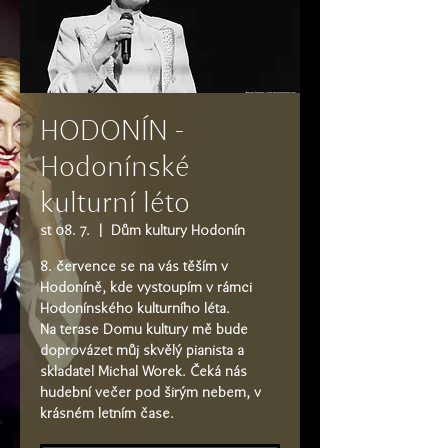
HODONÍN -
Hodonínské
kulturní léto
st 08. 7.
  |  
Dům kultury Hodonín
8. července se na vás těším v
Hodoníně, kde vystoupím v rámci
Hodonínského kulturního léta.
Na terase Domu kultury mě bude
doprovázet můj skvělý pianista a
skladatel Michal Worek. Čeká nás
hudební večer pod širým nebem, v
krásném letním čase.