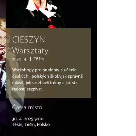
CIESZYN -
Warsztaty
st 30. 4.
  |  
Těšín
Workshopy pro studenty a učitele
českých i polských škol.vJak správně
mluvit, jak se zbavit trémy a jak si s
radostí zazpívat.
Čas a místo
30. 4. 2025 9:00
Těšín, Těšín, Polsko