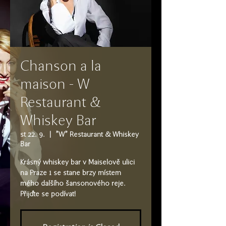
Chanson a la
maison - W
Restaurant &
Whiskey Bar
st 22. 9.
  |  
"W" Restaurant & Whiskey
Bar
Krásný whiskey bar v Maiselově ulici
na Praze 1 se stane brzy místem
mého dalšího šansonového reje.
Přijďte se podívat!