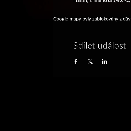
Praha 1, Klimentská 1746/52
Google mapy byly zablokovány z důvo
Sdílet událost