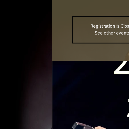
Registration is Clo
See other event