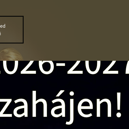
sed
s