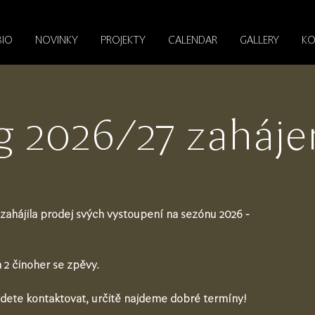
BIO
NOVINKY
PROJEKTY
CALENDAR
GALLERY
KO
g 2026/27 zaháje
 zahájila prodej svých vystoupení na sezónu 2026 -
a 2 činoher se zpěvy.
ete kontaktovat, určitě najdeme dobré termíny!