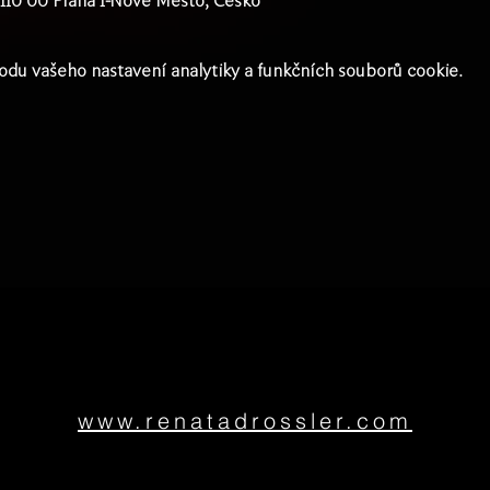
, 110 00 Praha 1-Nové Město, Česko
du vašeho nastavení analytiky a funkčních souborů cookie.
www.renatadrossler.com