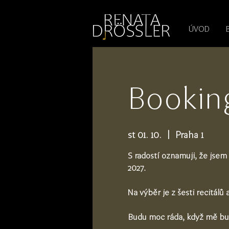
1545255709377793
ÚVOD
Bookin
st 01. 10.
  |  
Praha 1
S radostí oznamuji, že jsem
2027.
Na výběr je z šesti recitálů 
Budu moc ráda, když mě bud