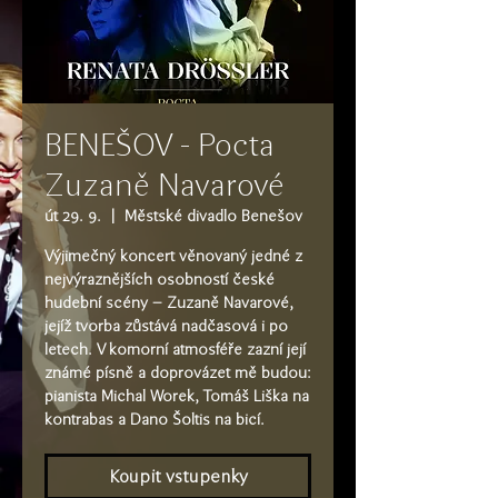
BENEŠOV - Pocta
Zuzaně Navarové
út 29. 9.
  |  
Městské divadlo Benešov
Výjimečný koncert věnovaný jedné z
nejvýraznějších osobností české
hudební scény – Zuzaně Navarové,
jejíž tvorba zůstává nadčasová i po
letech. V komorní atmosféře zazní její
známé písně a doprovázet mě budou:
pianista Michal Worek, Tomáš Liška na
kontrabas a Dano Šoltis na bicí.
Koupit vstupenky