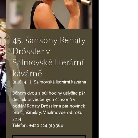
45. šansony Renaty
Drössler v
Salmovské literární
kavárně
út 16. 4.
  |  
Salmovská literární kavárna
Během dvou a půl hodiny uslyšíte pár
desítek osvědčených šansonů v
podání Renaty Drössler a pár novinek
pro fajnšmekry. V Salmovce od roku
2014.
Telefon: +420 224 919 364