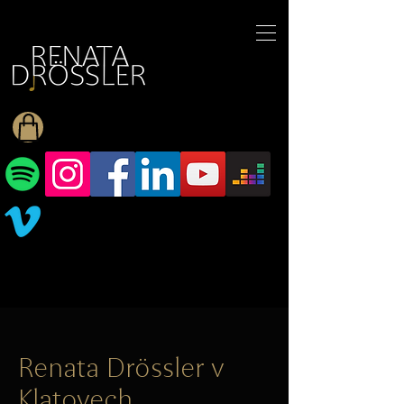
1545255709377793
Renata Drössler v
Klatovech