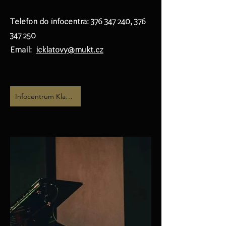
Telefon do infocentra:
376 347 240
,
376
347 250
Email:
icklatovy@mukt.cz
Infocentrum Klatovy