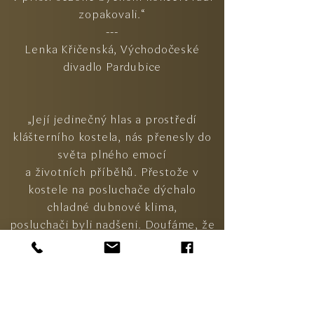
zopakovali.“
---
Lenka Křičenská, Východočeské
divadlo Pardubice
„Její jedinečný hlas a prostředí
klášterního kostela, nás přenesly do
světa plného emocí
a životních příběhů. Přestože v
kostele na posluchače dýchalo
chladné dubnové klima,
posluchači byli nadšeni. Doufáme, že
jsme se s touto vynikající zpěvačkou
neviděli naposledy...“
---
Iva Florianová, Produkční Domu
kultury Ostrov