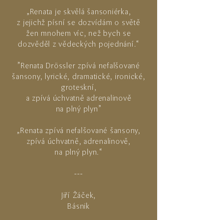
„Renata je skvělá šansoniérka,
z jejichž písní se dozvídám o světě
žen mnohem víc, než bych se
dozvěděl z vědeckých pojednání.“
"Renata Drössler zpívá nefalšované
šansony, lyrické, dramatické, ironické,
groteskní,
a zpívá úchvatně adrenalinově
na plný plyn"
„Renata zpívá nefalšované šansony,
zpívá úchvatně, adrenalinově,
na plný plyn.“
---
Jiří Žáček,
Básnik