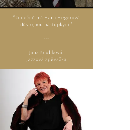
“Konečně má Hana Hegerová
důstojnou nástupkyni.”
---
Jana Koubková,
Jazzová zpěvačka