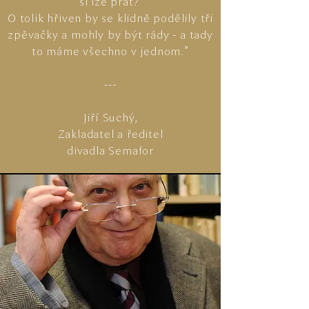
si lze přát?
O tolik hřiven by se klidně podělily tři
zpěvačky a mohly by být rády - a tady
to máme všechno v jednom.”
---
Jiří Suchý,
Zakladatel a ředitel
divadla Semafor