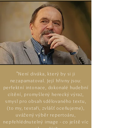
"Není diváka, který by si ji
nezapamatoval. Její hřivny jsou:
perfektní intonace, dokonalé hudební
cítění, promyšlený herecký výraz,
smysl pro obsah sdělovaného textu,
(to my, textaři, zvlášť oceňujeme),
uvážený výběr repertoáru,
nepřehlédnutelný image - co ještě víc