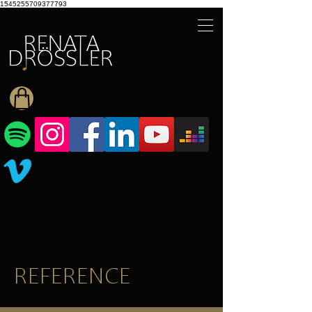
1545255709377793
REFERENCE