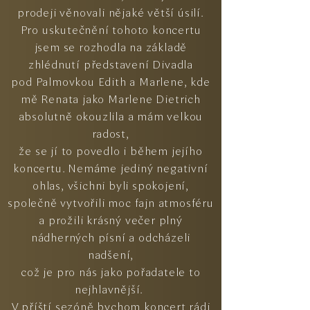
prodeji věnovali nějaké větší úsilí.
Pro uskutečnění tohoto koncertu
jsem se rozhodla na základě
zhlédnutí představení Divadla
pod Palmovkou Edith a Marlene, kde
mě Renata jako Marlene Dietrich
absolutně okouzlila a mám velkou
radost,
že se jí to povedlo i během jejího
koncertu. Nemáme jediný negativní
ohlas, všichni byli spokojení,
společně vytvořili moc fajn atmosféru
a prožili krásný večer plný
nádherných písní a odcházeli
nadšení,
což je pro nás jako pořadatele to
nejhlavnější.
V příští sezóně bychom koncert rádi