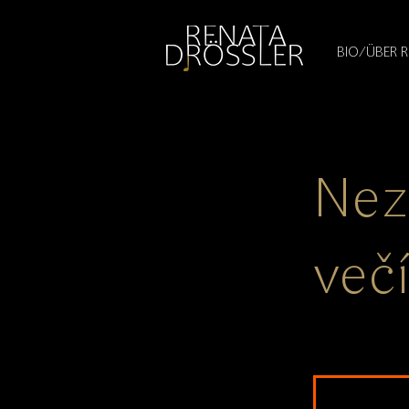
1545255709377793
BIO/ÜBER 
Nez
večí