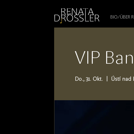
1545255709377793
BIO/ÜBER 
VIP Ban
Do., 31. Okt.
  |  
Ústí nad