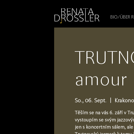
1545255709377793
BIO/ÜBER 
TRUTNO
amour
So., 06. Sept.
  |  
Krakono
Těším se na vás 6. září v T
vystoupím se svým jazzovým
jen s koncertním sálem, ale