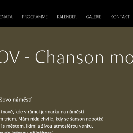
RENATA
PROGRAMME
KALENDER
GALERIE
KONTAKT
V - Chanson m
šovo náměstí
rutnově, kde v rámci jarmarku na náměstí
 triem. Mám ráda chvíle, kdy se šanson nepotká
 i s městem, lidmi a živou atmosférou venku.