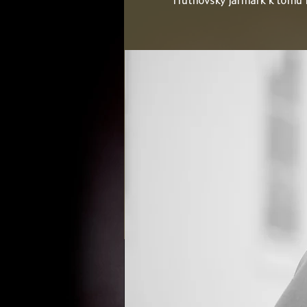
Trutnovský jarmark k tomu b