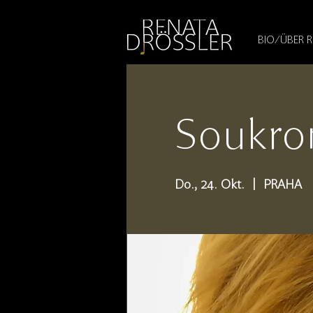
1545255709377793
BIO/ÜBER 
Soukro
Do., 24. Okt.
  |  
PRAHA