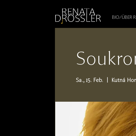
1545255709377793
BIO/ÜBER 
Soukro
Sa., 15. Feb.
  |  
Kutná Hor