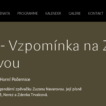
RENATA
PROGRAMME
KALENDER
GALERIE
KONTAKT
- Vzpomínka na
vou
Horní Počernice
gendární zpěvačku Zuzanu Navarovou. Její písně
ě, Nerez a Zdenka Trvalcová.