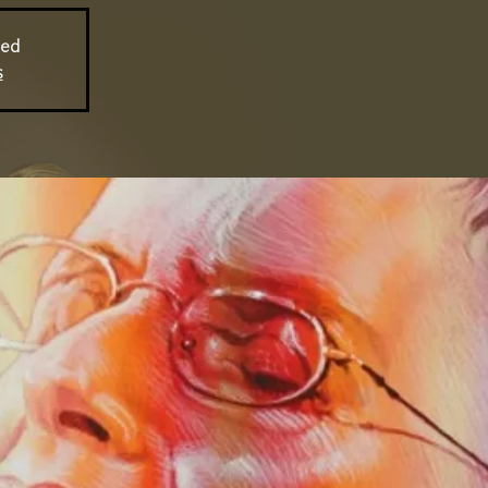
sed
s