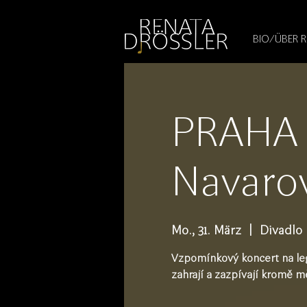
1545255709377793
BIO/ÜBER 
PRAHA 
Navaro
Mo., 31. März
  |  
Divadlo 
Vzpomínkový koncert na le
zahrají a zazpívají kromě m