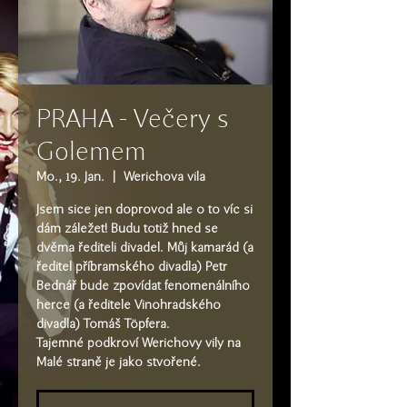
PRAHA - Večery s
Golemem
Mo., 19. Jan.
  |  
Werichova vila
Jsem sice jen doprovod ale o to víc si
dám záležet! Budu totiž hned se
dvěma řediteli divadel. Můj kamarád (a
ředitel příbramského divadla) Petr
Bednář bude zpovídat fenomenálního
herce (a ředitele Vinohradského
divadla) Tomáš Töpfera.
Tajemné podkroví Werichovy vily na
Malé straně je jako stvořené.