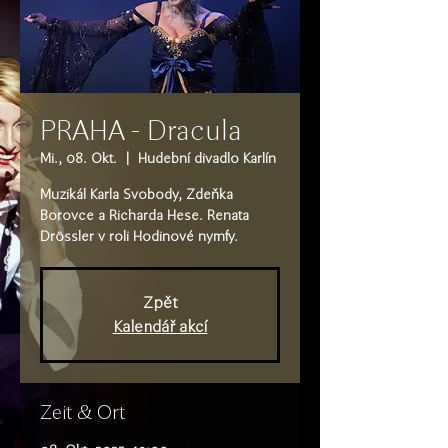
PRAHA - Dracula
Mi., 08. Okt.
  |  
Hudební divadlo Karlín
Muzikál Karla Svobody, Zdeňka
Borovce a Richarda Hese. Renata
Drössler v roli Hodinové nymfy.
Zpět
Kalendář akcí
Zeit & Ort