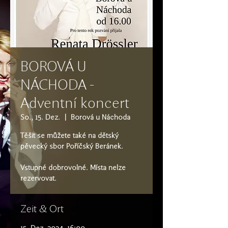
BOROVÁ U
NÁCHODA -
Adventní koncert
So., 15. Dez.
  |  
Borová u Náchoda
Těšit se můžete také na dětský
pěvecký sbor Poříčský Beránek.
Vstupné dobrovolné. Místa nelze
rezervovat.
Zeit & Ort