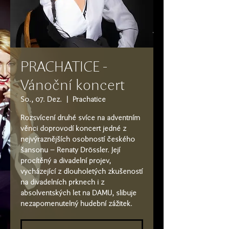
PRACHATICE -
Vánoční koncert
So., 07. Dez.
  |  
Prachatice
Rozsvícení druhé svíce na adventním
věnci doprovodí koncert jedné z
nejvýraznějších osobností českého
šansonu – Renaty Drössler. Její
procítěný a divadelní projev,
vycházející z dlouholetých zkušeností
na divadelních prknech i z
absolventských let na DAMU, slibuje
nezapomenutelný hudební zážitek.