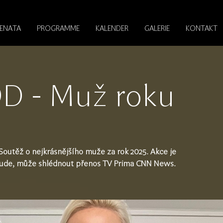
RENATA
PROGRAMME
KALENDER
GALERIE
KONTAKT
 - Muž roku
utěž o nejkrásnějšího muže za rok 2025. Akce je
bude, může shlédnout přenos TV Prima CNN News.