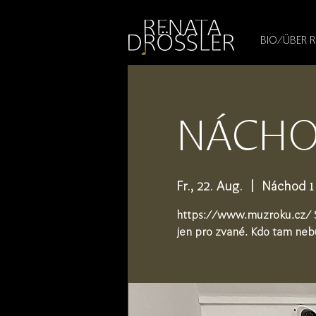
1545255709377793
BIO/ÜBER 
NÁCHOD
Fr., 22. Aug.
  |  
Náchod 1
https://www.muzroku.cz/ So
jen pro zvané. Kdo tam ne