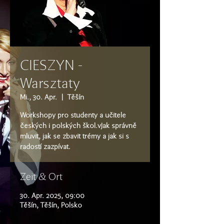
CIESZYN -
Warsztaty
Mi., 30. Apr.
  |  
Těšín
Workshopy pro studenty a učitele
českých i polských škol.vJak správně
mluvit, jak se zbavit trémy a jak si s
radostí zazpívat.
Zeit & Ort
30. Apr. 2025, 09:00
Těšín, Těšín, Polsko