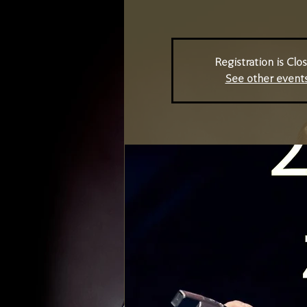
Registration is Clo
See other event