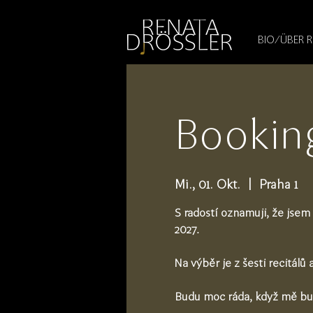
1545255709377793
BIO/ÜBER 
Bookin
Mi., 01. Okt.
  |  
Praha 1
S radostí oznamuji, že jsem
2027.
Na výběr je z šesti recitálů 
Budu moc ráda, když mě bud