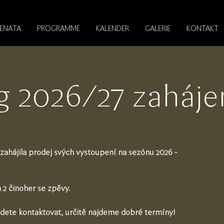
RENATA
PROGRAMME
KALENDER
GALERIE
KONTAKT
g 2026/27 zaháje
 zahájila prodej svých vystoupení na sezónu 2026 -
a 2 činoher se zpěvy.
ete kontaktovat, určitě najdeme dobré termíny!