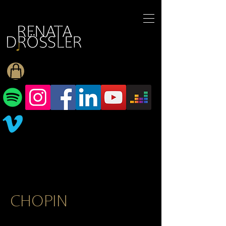
1545255709377793
CHOPIN